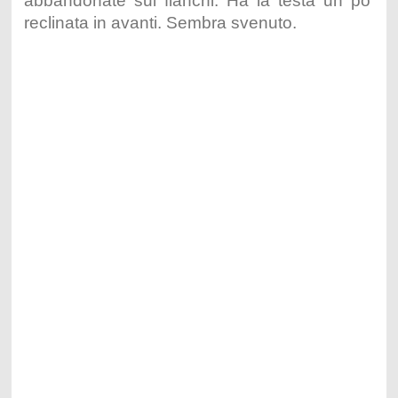
abbandonate sui fianchi. Ha la testa un po’
reclinata in avanti. Sembra svenuto.