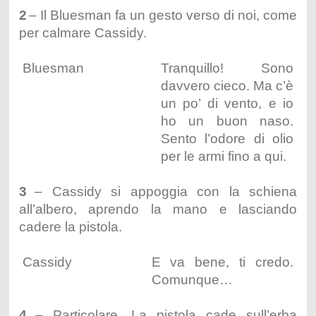
2
– Il Bluesman fa un gesto verso di noi, come
per calmare Cassidy.
Bluesman
Tranquillo! Sono
davvero cieco. Ma c’è
un po’ di vento, e io
ho un buon naso.
Sento l’odore di olio
per le armi fino a qui.
3
– Cassidy si appoggia con la schiena
all’albero, aprendo la mano e lasciando
cadere la pistola.
Cassidy
E va bene, ti credo.
Comunque…
4
– Particolare. La pistola cade sull’erba